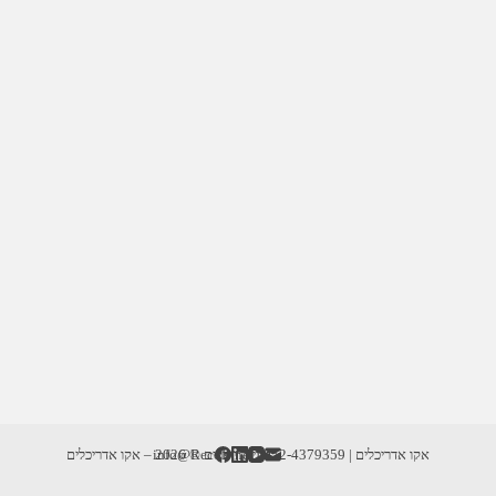
אקו אדריכלים | info@RecoD.net | 052-4379359
זכויות יוצרים © 2026 – אקו אדריכלים