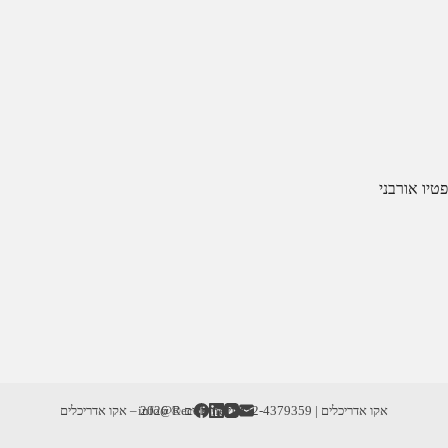
פטיו אורבני
אקו אדריכלים | info@RecoD.net | 052-4379359
זכויות יוצרים © 2026 – אקו אדריכלים