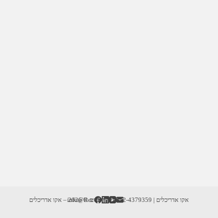
אקו אדריכלים | info@RecoD.net | 052-4379359
זכויות יוצרים © 2026 – אקו אדריכלים