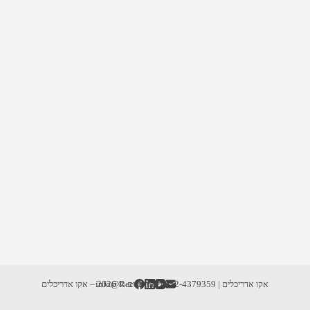
אקו אדריכלים | info@RecoD.net | 052-4379359
זכויות יוצרים © 2026 – אקו אדריכלים