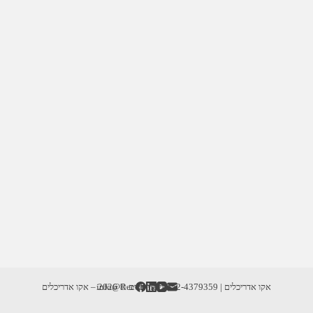
אקו אדריכלים | info@RecoD.net | 052-4379359
זכויות יוצרים © 2026 – אקו אדריכלים