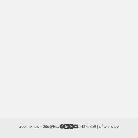
אקו אדריכלים | info@RecoD.net | 052-4379359
זכויות יוצרים © 2026 – אקו אדריכלים