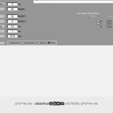
אקו אדריכלים | info@RecoD.net | 052-4379359
זכויות יוצרים © 2026 – אקו אדריכלים