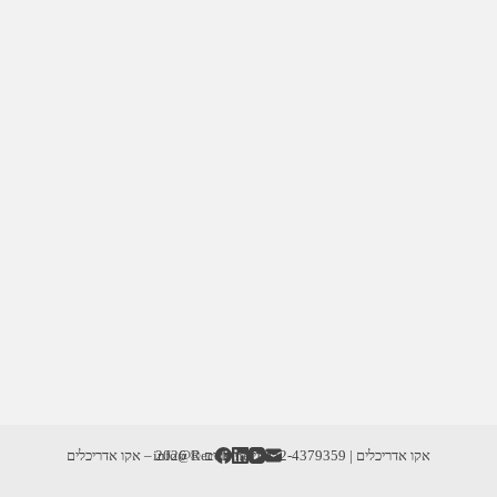
אקו אדריכלים | info@RecoD.net | 052-4379359
זכויות יוצרים © 2026 – אקו אדריכלים