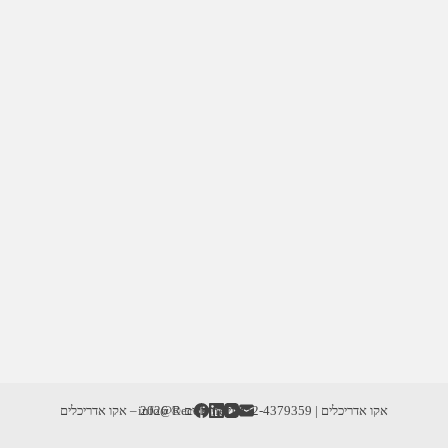
אקו אדריכלים | info@RecoD.net | 052-4379359
זכויות יוצרים © 2026 – אקו אדריכלים