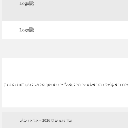
לי לבעלי מוגבלות מיקום: באר שבעתכנון: אדר' ד"ר ערן קפטן, אקו אדריכליםיזם: עיריית באר שבעסטטוס: תחרות אדריכלית, 2013 נווה מדבר אקלימי בנגב אלמנטי בניה אקלימים סרטון המחשה עקרונות התכנון
זכויות יוצרים © 2026 – אקו אדריכלים