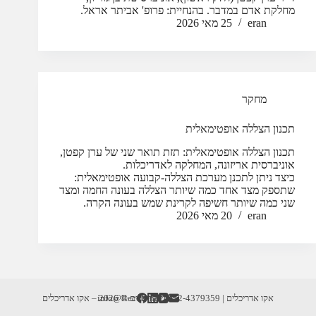
מחלקת אדם במדבר. בהנחיית: פרופ' אביתר אראל.
eran
25 מאי 2026
מחקר
תכנון הצללה אופטימאלית
תכנון הצללה אופטימאלית: תזת תואר שני של ערן קפטן,
אוניברסית אריזונה, המחלקה לאדריכלות.
כיצד ניתן לתכנן מערכת הצללה-קבועה אופטימאלית:
שתספק מצד אחד כמה שיותר הצללה בעונה החמה ומצד
שני כמה שיותר חשיפה לקרינת שמש בעונה הקרה.
eran
20 מאי 2026
אקו אדריכלים | info@RecoD.net | 052-4379359
זכויות יוצרים © 2026 – אקו אדריכלים