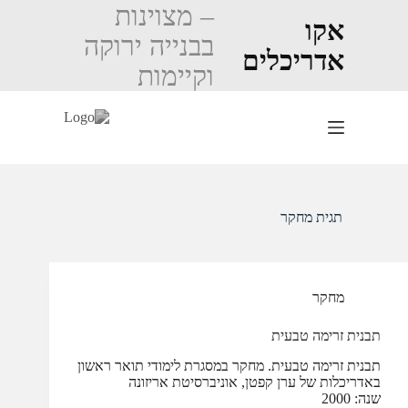
Ski
– מצוינות
t
אקו
בבנייה ירוקה
conten
אדריכלים
וקיימות
תגית
מחקר
מחקר
תבנית זרימה טבעית
תבנית זרימה טבעית. מחקר במסגרת לימודי תואר ראשון
באדריכלות של ערן קפטן, אוניברסיטת אריזונה
שנה: 2000