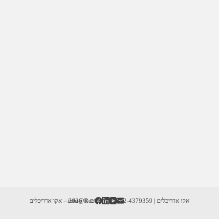
אקו אדריכלים | info@RecoD.net | 052-4379359
זכויות יוצרים © 2026 – אקו אדריכלים