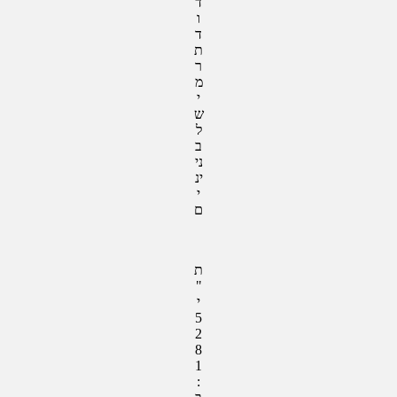
ד
ו
ד
ת
ר
מ
י
ש
ל
ב
ני
ינ
י
ם
ת
"
י
5
2
8
1
: