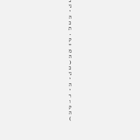
ב
ני
י
ה
ב
ת
-
ק
יי
מ
ה
(
ב
ני
י
ה
י
ר
ו
ק
ה
)