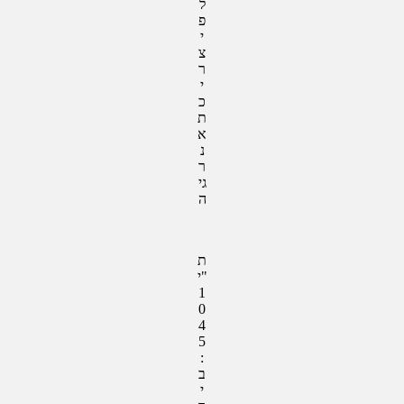
ל
פ
י
צ
ר
י
כ
ת
א
נ
ר
גי
ה
ת
"י
1
0
4
5
:
ב
י