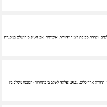
לגנים, ויצירת סביבת לימוד ייחודית ואיכותית. אב־הטיפוס הושלם במסגרת
מרכז חדשנות ויזמות חינוכית – רשת עתיד מיקום: בנימינה, ישראלתכנון: אדר' ד"ר ערן קפטן, אקו אדריכליםיזם: רשת החינוך עתידסטטוס: הצעת תכנון, תחרות אדריכלים, 2021 (עלתה לשלב ב' בתחרות) המבנה משלב בין