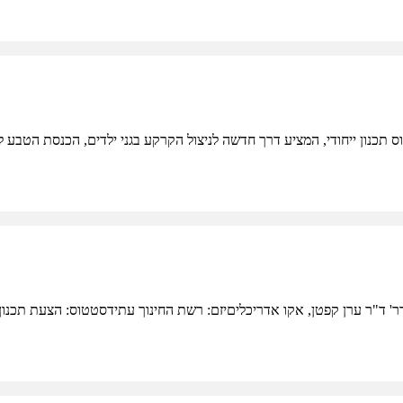
וס תכנון ייחודי, המציע דרך חדשה לניצול הקרקע בגני ילדים, הכנסת הטבע 