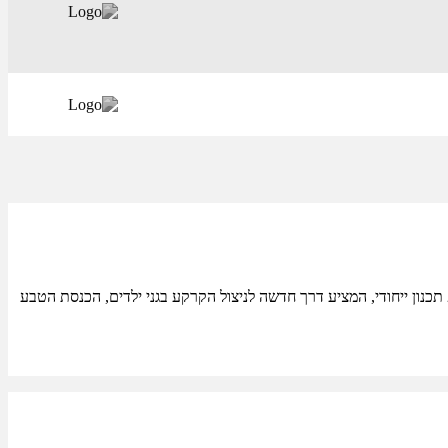
גני ילדים חדשניים – אבן עזרא מיקום: אבן עזרא, הרצליהתכנון: אדר' ד"ר ערן קפטן, אקו אדריכליםיזם: החברה לפיתוח הרצליהסטטוס: הושלם – 2021 תכנון ייחודי, המציע דרך חדשה לניצול הקרקע בגני ילדים, הכנסת הטבע