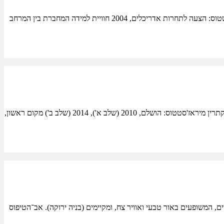
בית ספר קהילתי – עמק חפר מיקום: עמק חפרתכנון: שושני אדריכלים, לוין אדריכלים, ואדר' ערן קפטן – אקו אדריכליםיזם: מועצה אזורית עמק חפרסטטוס: הצעה לתחרות אדריכלים, 2004 חוויית למידה המחברת בין המרחב
בית ספר צין מיקום: מדרשת בן גוריוןתכנון: לוין אדריכלים – בשיתוף אדר' ד"ר ערן קפטן, אקו אדריכליםיזם: מועצה אזורית רמת הנגב תורמים: אנדרה וקתרין מיראז'סטטוס: הושלם, 2010 (שלב א'), 2014 (שלב ב') מקום ראשון,
ים, המשופעים באור טבעי ואוויר צח, ומקיימים (בניה ירוקה). אב־הטיפוס